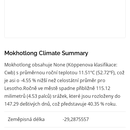
Mokhotlong Climate Summary
Mokhotlong obsahuje None (Köppenova klasifikace:
Cwb) s průměrnou roční teplotou 11.51ºC (52.72ºF), což
je asi o -4.55 % nižší než celostátní průměr pro
Lesotho.Ročně ve městě spadne přibližně 115.12
milimetrů (4.53 palců) srážek, které jsou rozloženy do
147.29 deštivých dnů, což představuje 40.35 % roku.
Zeměpisná délka
-29,2875557