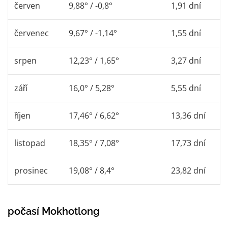
červen
9,88° / -0,8°
1,91 dní
červenec
9,67° / -1,14°
1,55 dní
srpen
12,23° / 1,65°
3,27 dní
září
16,0° / 5,28°
5,55 dní
říjen
17,46° / 6,62°
13,36 dní
listopad
18,35° / 7,08°
17,73 dní
prosinec
19,08° / 8,4°
23,82 dní
počasí Mokhotlong