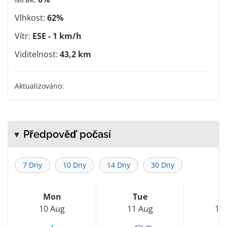
Vlhkost:
62%
Vítr:
ESE - 1 km/h
Viditelnost:
43,2 km
Aktualizováno:
Předpověď počasí
7 Dny
10 Dny
14 Dny
30 Dny
Mon
Tue
W
10 Aug
11 Aug
12