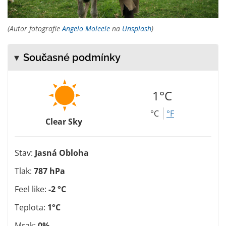
(Autor fotografie
Angelo Moleele
na
Unsplash
)
Současné podmínky
1°C
°C
°F
Clear Sky
Stav:
Jasná Obloha
Tlak:
787 hPa
Feel like:
-2 °C
Teplota:
1°C
Mrak:
0%