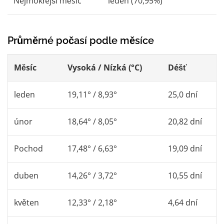
Nejmokřejší měsíc
leden (70,95%)
Průměrné počasí podle měsíce
Měsíc
Vysoká / Nízká (°C)
Déšť
leden
19,11° / 8,93°
25,0 dní
únor
18,64° / 8,05°
20,82 dní
Pochod
17,48° / 6,63°
19,09 dní
duben
14,26° / 3,72°
10,55 dní
květen
12,33° / 2,18°
4,64 dní