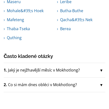
Maseru
Leribe
Mohale&#39;s Hoek
Butha-Buthe
Mafeteng
Qacha&#39;s Nek
Thaba-Tseka
Berea
Quthing
Často kladené otázky
1.
Jaký je nejžhavější měsíc v Mokhotlong?
2.
Co si mám dnes obléci v Mokhotlong?