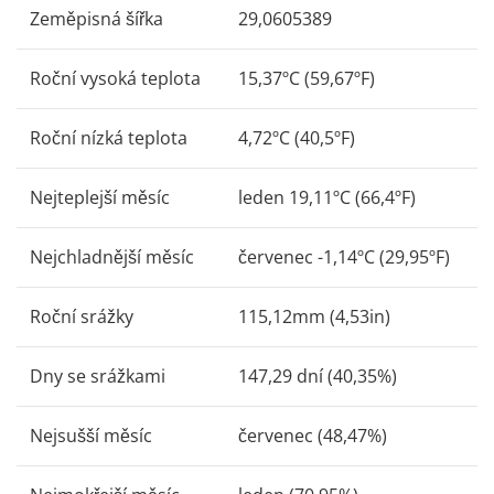
Zeměpisná šířka
29,0605389
Roční vysoká teplota
15,37ºC (59,67ºF)
Roční nízká teplota
4,72ºC (40,5ºF)
Nejteplejší měsíc
leden 19,11ºC (66,4ºF)
Nejchladnější měsíc
červenec -1,14ºC (29,95ºF)
Roční srážky
115,12mm (4,53in)
Dny se srážkami
147,29 dní (40,35%)
Nejsušší měsíc
červenec (48,47%)