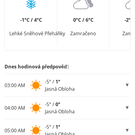
-1°C / 4°C
0°C / 6°C
-2°C
Lehké Sněhové Přeháňky
Zamračeno
Zamr
Dnes hodinová předpověď:
-5° /
1°
03:00 AM
Jasná Obloha
-5° /
0°
04:00 AM
Jasná Obloha
-5° /
1°
05:00 AM
Jasná Obloha