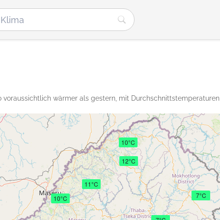
 voraussichtlich wärmer als gestern, mit Durchschnittstemperaturen
10°C
12°C
11°C
7°C
10°C
7°C