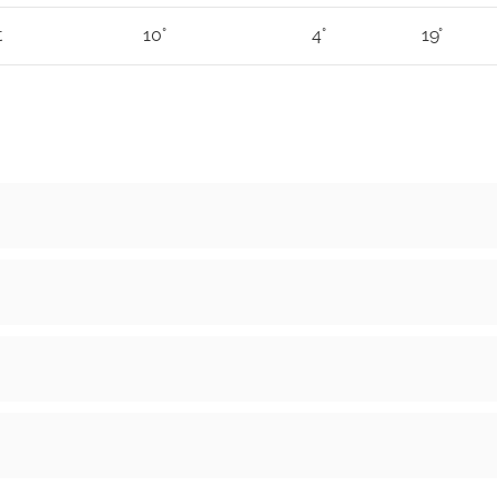
t
10°
4°
19°