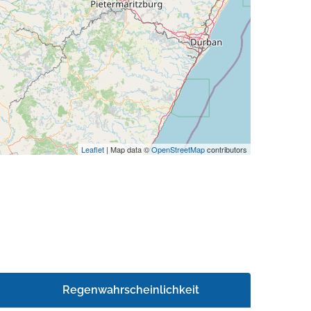
Leaflet
| Map data ©
OpenStreetMap
contributors
Regenwahrscheinlichkeit