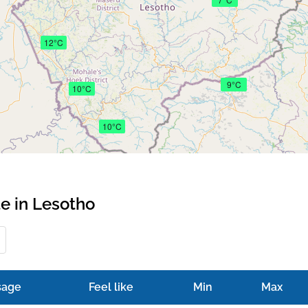
12°C
9°C
10°C
10°C
e in Lesotho
sage
Feel like
Min
Max