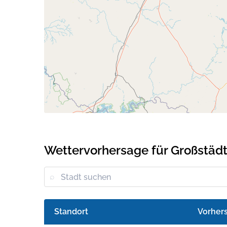
Wettervorhersage für Großstädt
Standort
Vorher