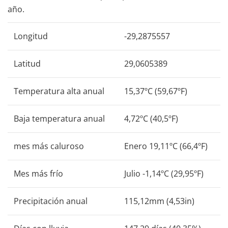
año.
Longitud
-29,2875557
Latitud
29,0605389
Temperatura alta anual
15,37ºC (59,67ºF)
Baja temperatura anual
4,72ºC (40,5ºF)
mes más caluroso
Enero 19,11ºC (66,4ºF)
Mes más frío
Julio -1,14ºC (29,95ºF)
Precipitación anual
115,12mm (4,53in)