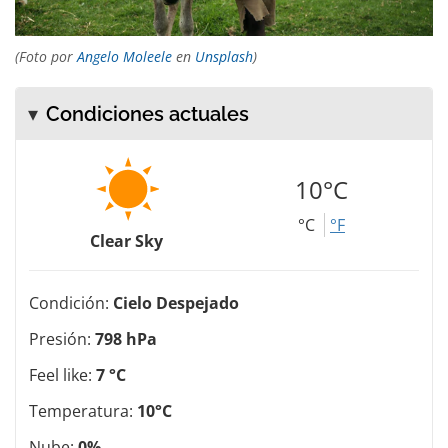
(Foto por
Angelo Moleele
en
Unsplash
)
Condiciones actuales
10°C
°C
°F
Clear Sky
Condición:
Cielo Despejado
Presión:
798 hPa
Feel like:
7 °C
Temperatura:
10°C
Nube:
0%