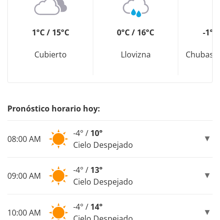
1°C / 15°C
0°C / 16°C
-1°C
Cubierto
Llovizna
Chubasco
Pronóstico horario hoy:
-4° /
10°
08:00 AM
Cielo Despejado
-4° /
13°
09:00 AM
Cielo Despejado
-4° /
14°
10:00 AM
Cielo Despejado