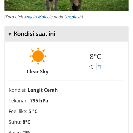
(Foto oleh
Angelo Moleele
pada
Unsplash
)
Kondisi saat ini
8°C
°C
°F
Clear Sky
Kondisi:
Langit Cerah
Tekanan:
795 hPa
Feel like:
5 °C
Suhu:
8°C
Awan:
2%