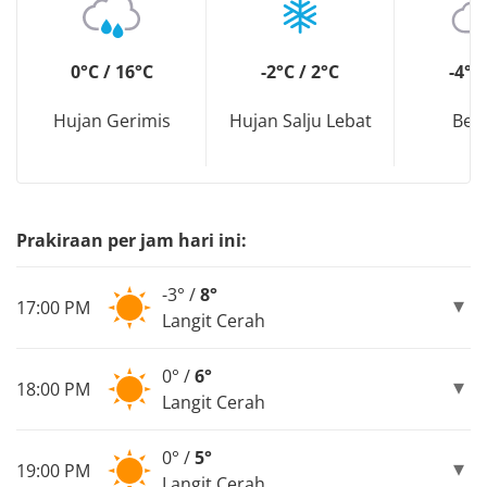
0°C / 16°C
-2°C / 2°C
-4°C
Hujan Gerimis
Hujan Salju Lebat
Ber
Prakiraan per jam hari ini:
-3° /
8°
17:00 PM
Langit Cerah
0° /
6°
18:00 PM
Langit Cerah
0° /
5°
19:00 PM
Langit Cerah