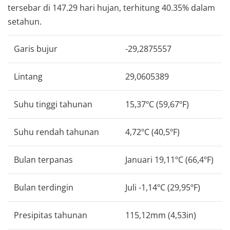
tersebar di 147.29 hari hujan, terhitung 40.35% dalam
setahun.
Garis bujur
-29,2875557
Lintang
29,0605389
Suhu tinggi tahunan
15,37ºC (59,67ºF)
Suhu rendah tahunan
4,72ºC (40,5ºF)
Bulan terpanas
Januari 19,11ºC (66,4ºF)
Bulan terdingin
Juli -1,14ºC (29,95ºF)
Presipitas tahunan
115,12mm (4,53in)