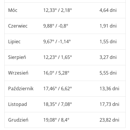
Móc
12,33° / 2,18°
4,64 dni
Czerwiec
9,88° / -0,8°
1,91 dni
Lipiec
9,67° / -1,14°
1,55 dni
Sierpień
12,23° / 1,65°
3,27 dni
Wrzesień
16,0° / 5,28°
5,55 dni
Październik
17,46° / 6,62°
13,36 dni
Listopad
18,35° / 7,08°
17,73 dni
Grudzień
19,08° / 8,4°
23,82 dni