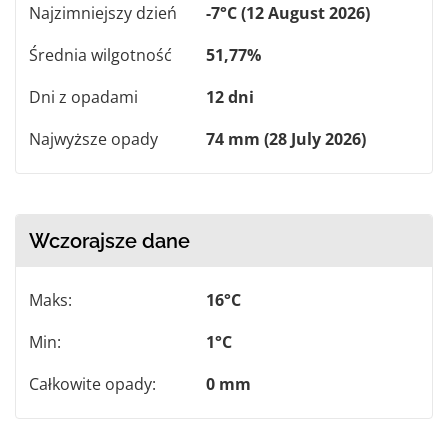
Najzimniejszy dzień
-7°C (12 August 2026)
Średnia wilgotność
51,77%
Dni z opadami
12 dni
Najwyższe opady
74 mm (28 July 2026)
Wczorajsze dane
Maks:
16°C
Min:
1°C
Całkowite opady:
0 mm