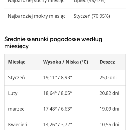
Najbardziej suchy miesiąc
Lipiec (48,47%)
Najbardziej mokry miesiąc
Styczeń (70,95%)
Średnie warunki pogodowe według
miesięcy
Miesiąc
Wysoka / Niska (°C)
Deszcz
Styczeń
19,11° / 8,93°
25,0 dni
Luty
18,64° / 8,05°
20,82 dni
marzec
17,48° / 6,63°
19,09 dni
Kwiecień
14,26° / 3,72°
10,55 dni