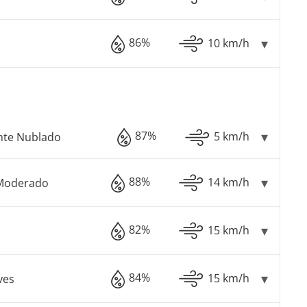
86%
10 km/h
87%
5 km/h
nte Nublado
88%
14 km/h
Moderado
82%
15 km/h
84%
15 km/h
ves