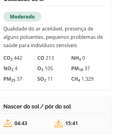
Moderado
Qualidade do ar aceitável, presença de
alguns poluentes, pequenos problemas de
saúde para indivíduos sensíveis
CO
442
CO
213
NH
0
2
3
NO
4
O
105
PM
37
2
3
10
PM
37
SO
11
CH
1.329
25
2
4
Nascer do sol / pôr do sol
04:43
15:41