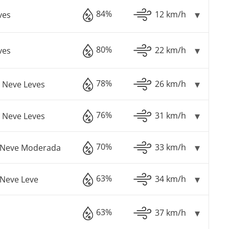
84%
12 km/h
ves
80%
22 km/h
ves
78%
26 km/h
 Neve Leves
76%
31 km/h
 Neve Leves
70%
33 km/h
 Neve Moderada
63%
34 km/h
Neve Leve
63%
37 km/h