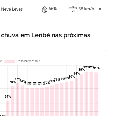
66%
38 km/h
 Neve Leves
e chuva em Leribé nas próximas