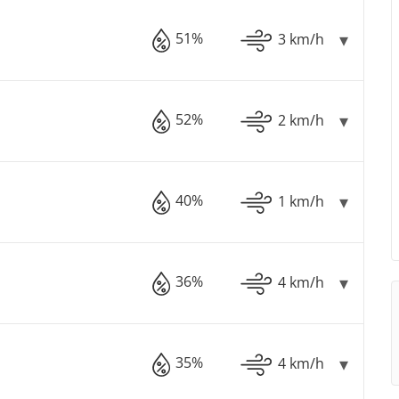
51%
3 km/h
52%
2 km/h
40%
1 km/h
36%
4 km/h
35%
4 km/h