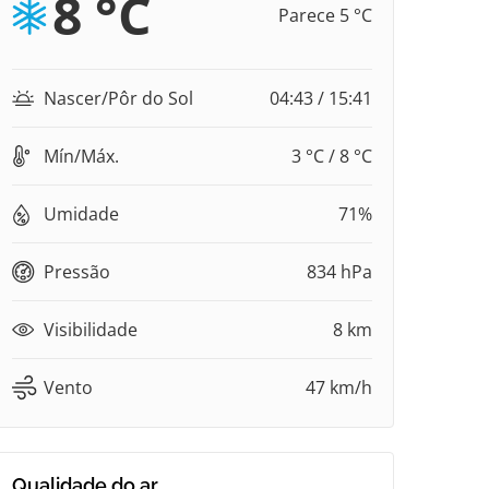
8 °C
Parece 5 °C
Nascer/Pôr do Sol
04:43 / 15:41
Mín/Máx.
3 °C / 8 °C
Umidade
71%
Pressão
834 hPa
Visibilidade
8 km
Vento
47 km/h
Qualidade do ar