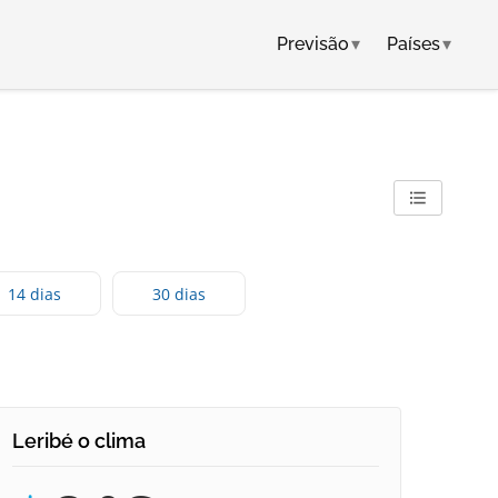
Previsão
▾
Países
▾
14 dias
30 dias
Leribé o clima