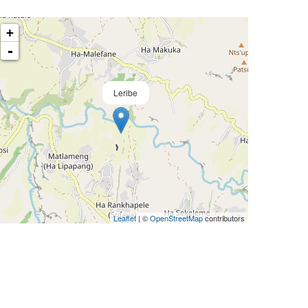
+
-
Leribe
Leaflet
| ©
OpenStreetMap
contributors