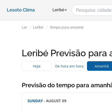
Lesoto Clima
Leribé
Lar
Leribé
Tempo para amanhã
Leribé Previsão para
Hoje
De hora em hora
Amanhã
Previsão do tempo para amanh
SUNDAY
- AUGUST 09