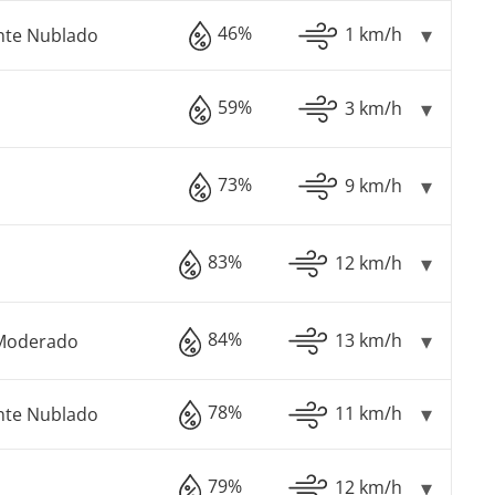
46%
1 km/h
nte Nublado
59%
3 km/h
73%
9 km/h
83%
12 km/h
84%
13 km/h
Moderado
78%
11 km/h
nte Nublado
79%
12 km/h