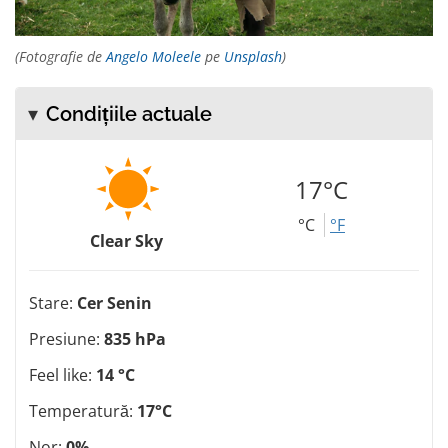
(Fotografie de
Angelo Moleele
pe
Unsplash
)
Condițiile actuale
17°C
°C
°F
Clear Sky
Stare:
Cer Senin
Presiune:
835 hPa
Feel like:
14 °C
Temperatură:
17°C
Nor:
0%