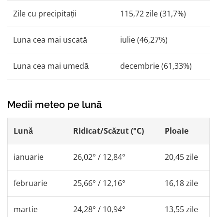
Zile cu precipitații
115,72 zile (31,7%)
Luna cea mai uscată
iulie (46,27%)
Luna cea mai umedă
decembrie (61,33%)
Medii meteo pe lună
Lună
Ridicat/Scăzut (°C)
Ploaie
ianuarie
26,02° / 12,84°
20,45 zile
februarie
25,66° / 12,16°
16,18 zile
martie
24,28° / 10,94°
13,55 zile