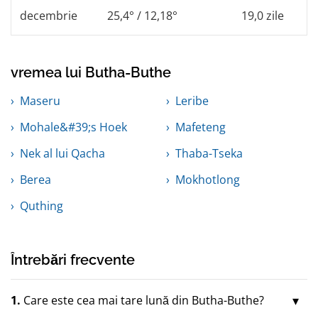
decembrie
25,4° / 12,18°
19,0 zile
vremea lui Butha-Buthe
Maseru
Leribe
Mohale&#39;s Hoek
Mafeteng
Nek al lui Qacha
Thaba-Tseka
Berea
Mokhotlong
Quthing
Întrebări frecvente
1.
Care este cea mai tare lună din Butha-Buthe?