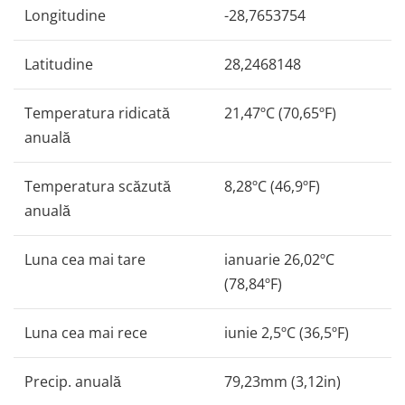
Longitudine
-28,7653754
Latitudine
28,2468148
Temperatura ridicată
21,47ºC (70,65ºF)
anuală
Temperatura scăzută
8,28ºC (46,9ºF)
anuală
Luna cea mai tare
ianuarie 26,02ºC
(78,84ºF)
Luna cea mai rece
iunie 2,5ºC (36,5ºF)
Precip. anuală
79,23mm (3,12in)