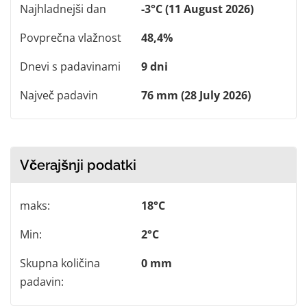
Najhladnejši dan
-3°C (11 August 2026)
Povprečna vlažnost
48,4%
Dnevi s padavinami
9 dni
Največ padavin
76 mm (28 July 2026)
Včerajšnji podatki
maks:
18°C
Min:
2°C
Skupna količina
0 mm
padavin: