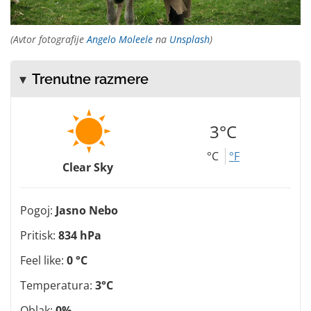
(Avtor fotografije
Angelo Moleele
na
Unsplash
)
Trenutne razmere
3°C
°C
°F
Clear Sky
Pogoj:
Jasno Nebo
Pritisk:
834 hPa
Feel like:
0 °C
Temperatura:
3°C
Oblak:
0%