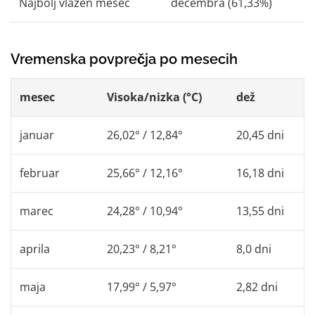
Najbolj vlažen mesec
decembra (61,33%)
Vremenska povprečja po mesecih
mesec
Visoka/nizka (°C)
dež
januar
26,02° / 12,84°
20,45 dni
februar
25,66° / 12,16°
16,18 dni
marec
24,28° / 10,94°
13,55 dni
aprila
20,23° / 8,21°
8,0 dni
maja
17,99° / 5,97°
2,82 dni