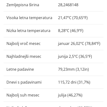
Zemljepisna širina
28,2468148
Visoka letna temperatura
21,47ºC (70,65ºF)
Nizka letna temperatura
8,28ºC (46,9ºF)
Najbolj vroč mesec
januar 26,02ºC (78,84ºF)
Najhladnejši mesec
junija 2,5ºC (36,5ºF)
Letne padavine
79,23mm (3,12in)
Dnevi s padavinami
115,72 dni (31,7%)
Najbolj suh mesec
julija (46,27%)