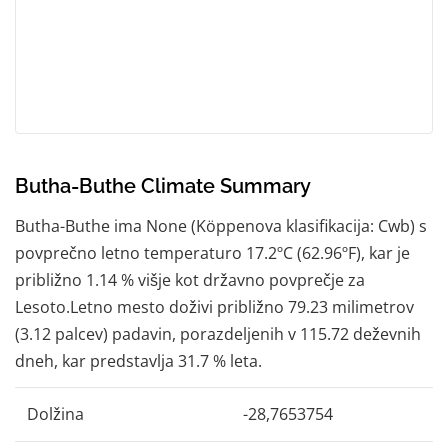
Butha-Buthe Climate Summary
Butha-Buthe ima None (Köppenova klasifikacija: Cwb) s
povprečno letno temperaturo 17.2ºC (62.96ºF), kar je
približno 1.14 % višje kot državno povprečje za
Lesoto.Letno mesto doživi približno 79.23 milimetrov
(3.12 palcev) padavin, porazdeljenih v 115.72 deževnih
dneh, kar predstavlja 31.7 % leta.
Dolžina
-28,7653754