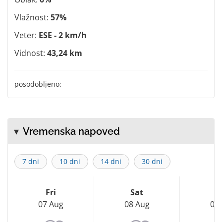
Vlažnost:
57%
Veter:
ESE - 2 km/h
Vidnost:
43,24 km
posodobljeno:
Vremenska napoved
7 dni
10 dni
14 dni
30 dni
Fri
Sat
S
07 Aug
08 Aug
09