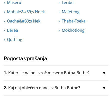
Maseru
Leribe
Mohale&#39;s Hoek
Mafeteng
Qacha&#39;s Nek
Thaba-Tseka
Berea
Mokhotlong
Quthing
Pogosta vprašanja
1.
Kateri je najbolj vroč mesec v Butha-Buthe?
2.
Kaj naj oblečem danes v Butha-Buthe?