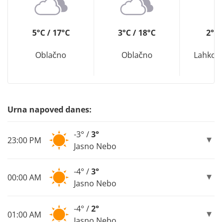
5°C / 17°C
3°C / 18°C
2°C 
Oblačno
Oblačno
Lahko 
Urna napoved danes:
-3° /
3°
23:00 PM
Jasno Nebo
-4° /
3°
00:00 AM
Jasno Nebo
-4° /
2°
01:00 AM
Jasno Nebo